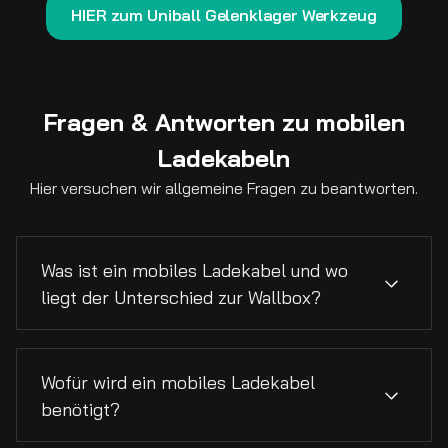
HIER zum Uniball Gelenklager Werkzeug
Fragen & Antworten zu mobilen
Ladekabeln
Hier versuchen wir allgemeine Fragen zu beantworten.
Was ist ein mobiles Ladekabel und wo
liegt der Unterschied zur Wallbox?
Ein mobiles Ladekabel für Elektroautos ist
Wofür wird ein mobiles Ladekabel
eine Art Verlängerungskabel vom Elektroauto
zur Stromsteckdose. Der Stecker zum
benötigt?
Elektroauto wird als Typ2 (EN 62196 Typ 2)