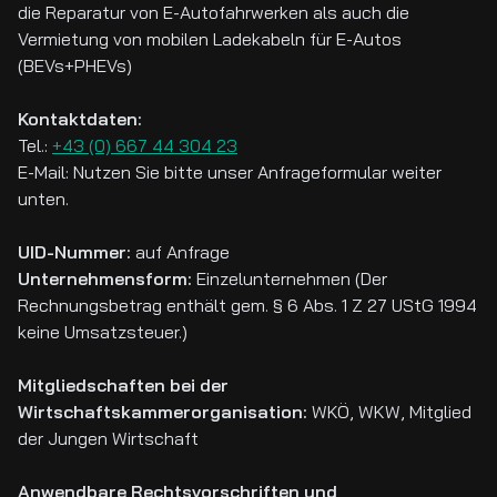
die Reparatur von E-Autofahrwerken als auch die
Vermietung von mobilen Ladekabeln für E-Autos
Üb
(BEVs+PHEVs)
Kontaktdaten:
Ko
Tel.:
+43 (0) 667 44 304 23
E-Mail: Nutzen Sie bitte unser Anfrageformular weiter
unten.
UID-Nummer:
auf Anfrage
Unternehmensform:
Einzelunternehmen (Der
Rechnungsbetrag enthält gem. § 6 Abs. 1 Z 27 UStG 1994
keine Umsatzsteuer.)
Mitgliedschaften bei der
Wirtschaftskammerorganisation:
WKÖ, WKW, Mitglied
der Jungen Wirtschaft
Anwendbare Rechtsvorschriften und