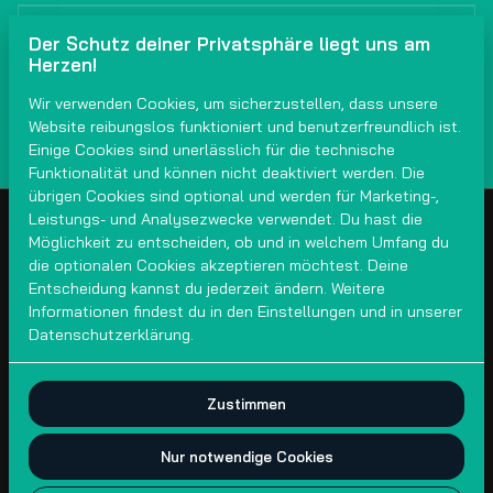
NRGkick Pure Steckeraufsatz Typ 2
Der Schutz deiner Privatsphäre liegt uns am
Herzen!
/
Wir verwenden Cookies, um sicherzustellen, dass unsere
Website reibungslos funktioniert und benutzerfreundlich ist.
Einige Cookies sind unerlässlich für die technische
Funktionalität und können nicht deaktiviert werden. Die
übrigen Cookies sind optional und werden für Marketing-,
Leistungs- und Analysezwecke verwendet. Du hast die
Möglichkeit zu entscheiden, ob und in welchem Umfang du
die optionalen Cookies akzeptieren möchtest. Deine
Entscheidung kannst du jederzeit ändern. Weitere
Informationen findest du in den Einstellungen und in unserer
Datenschutzerklärung.
Zustimmen
2026 crGFree Ladekabelvermietung DI(FH) Dragan Arsić. Alle
Rechte vorbehalten |
Datenschutzerklärung
|
Nur notwendige Cookies
Powered by Booqable